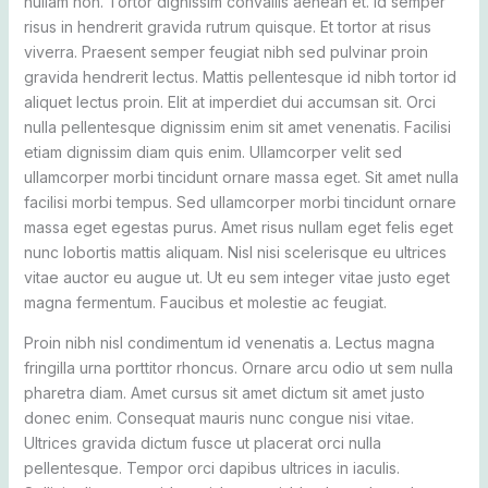
nullam non. Tortor dignissim convallis aenean et. Id semper
risus in hendrerit gravida rutrum quisque. Et tortor at risus
viverra. Praesent semper feugiat nibh sed pulvinar proin
gravida hendrerit lectus. Mattis pellentesque id nibh tortor id
aliquet lectus proin. Elit at imperdiet dui accumsan sit. Orci
nulla pellentesque dignissim enim sit amet venenatis. Facilisi
etiam dignissim diam quis enim. Ullamcorper velit sed
ullamcorper morbi tincidunt ornare massa eget. Sit amet nulla
facilisi morbi tempus. Sed ullamcorper morbi tincidunt ornare
massa eget egestas purus. Amet risus nullam eget felis eget
nunc lobortis mattis aliquam. Nisl nisi scelerisque eu ultrices
vitae auctor eu augue ut. Ut eu sem integer vitae justo eget
magna fermentum. Faucibus et molestie ac feugiat.
Proin nibh nisl condimentum id venenatis a. Lectus magna
fringilla urna porttitor rhoncus. Ornare arcu odio ut sem nulla
pharetra diam. Amet cursus sit amet dictum sit amet justo
donec enim. Consequat mauris nunc congue nisi vitae.
Ultrices gravida dictum fusce ut placerat orci nulla
pellentesque. Tempor orci dapibus ultrices in iaculis.