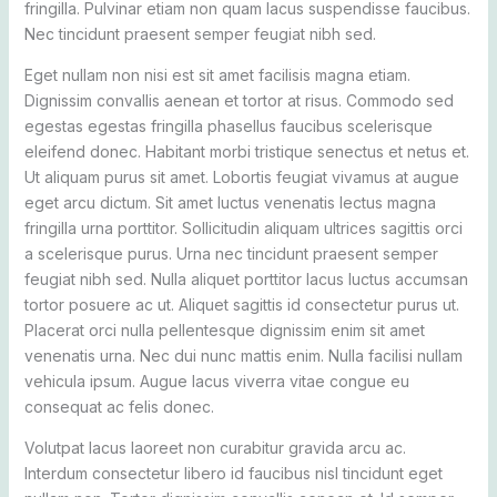
fringilla. Pulvinar etiam non quam lacus suspendisse faucibus.
Nec tincidunt praesent semper feugiat nibh sed.
Eget nullam non nisi est sit amet facilisis magna etiam.
Dignissim convallis aenean et tortor at risus. Commodo sed
egestas egestas fringilla phasellus faucibus scelerisque
eleifend donec. Habitant morbi tristique senectus et netus et.
Ut aliquam purus sit amet. Lobortis feugiat vivamus at augue
eget arcu dictum. Sit amet luctus venenatis lectus magna
fringilla urna porttitor. Sollicitudin aliquam ultrices sagittis orci
a scelerisque purus. Urna nec tincidunt praesent semper
feugiat nibh sed. Nulla aliquet porttitor lacus luctus accumsan
tortor posuere ac ut. Aliquet sagittis id consectetur purus ut.
Placerat orci nulla pellentesque dignissim enim sit amet
venenatis urna. Nec dui nunc mattis enim. Nulla facilisi nullam
vehicula ipsum. Augue lacus viverra vitae congue eu
consequat ac felis donec.
Volutpat lacus laoreet non curabitur gravida arcu ac.
Interdum consectetur libero id faucibus nisl tincidunt eget